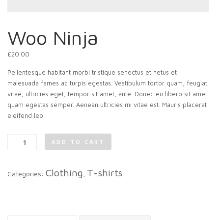
Woo Ninja
£
20.00
Pellentesque habitant morbi tristique senectus et netus et
malesuada fames ac turpis egestas. Vestibulum tortor quam, feugiat
vitae, ultricies eget, tempor sit amet, ante. Donec eu libero sit amet
quam egestas semper. Aenean ultricies mi vitae est. Mauris placerat
eleifend leo.
Woo
ADD TO CART
Ninja
quantity
Clothing
T-shirts
Categories:
,