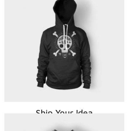
Ship Your Idea
£
30.00
–
£
35.00