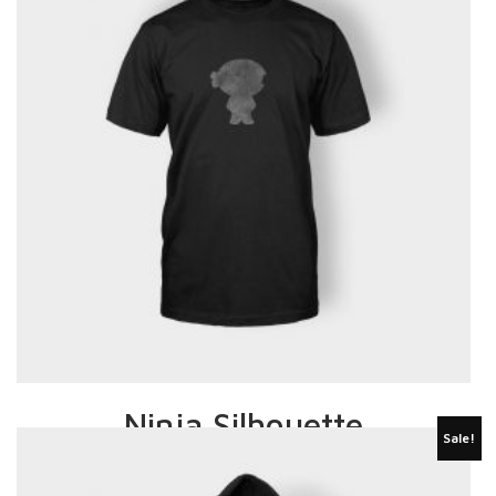
Ninja Silhouette
Sale!
£
20.00