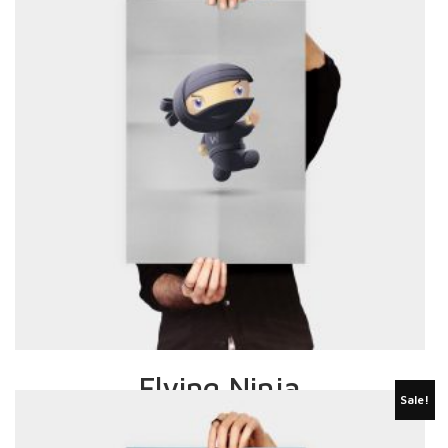
Flying Ninja
Sale!
£
15.00
£
12.00