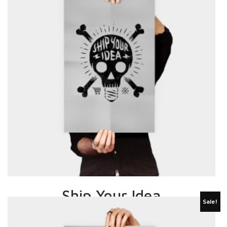
Ship Your Idea
Sale!
£
15.00