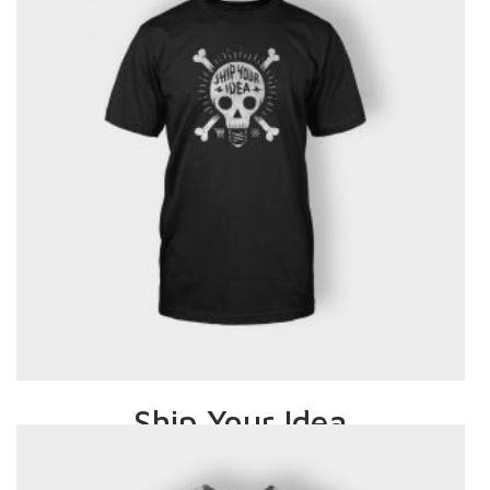
Ship Your Idea
£
20.00