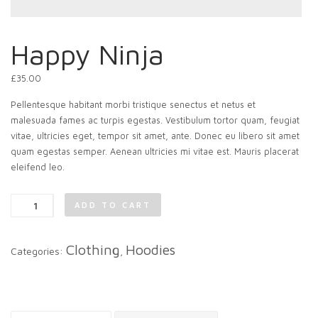
Happy Ninja
£
35.00
Pellentesque habitant morbi tristique senectus et netus et
malesuada fames ac turpis egestas. Vestibulum tortor quam, feugiat
vitae, ultricies eget, tempor sit amet, ante. Donec eu libero sit amet
quam egestas semper. Aenean ultricies mi vitae est. Mauris placerat
eleifend leo.
Happy
ADD TO CART
Ninja
quantity
Clothing
Hoodies
Categories:
,