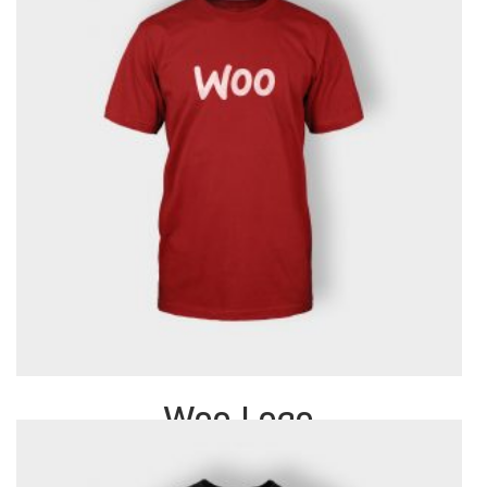
Woo Logo
£
20.00
£
18.00